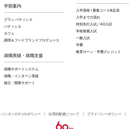
学部案内
入学資格 / 募集コース&定員
入学までの流れ
グラン パティシエ
特別先行入試／AO入試
パティシエ
学校推薦入試
カフェ
一般入試
調理＆フードブランドプロデュース
学費
教育ローン・学費クレジット
就職実績・就職支援
就職サポートシステム
就職・インターン実績
独立・開業サポート
バンタンの3つのポリシー
合理的配慮について
プライバシーポリシー