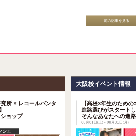
前の記事を見る
報
大阪校イベント情報
研究所 × レコールバンタ
【高校3年生のための
】
進路選びがスタートし
クショップ
そんなあなたへの進路
08月01日(土)～08月31日(月)