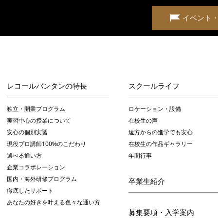
イベント
レコールバンタンの特長
スクールライフ
独立・開業プログラム
ロケーション・設備
実習中心の授業について
在校生の声
安心の個別実習
遠方からの進学でも安心
現役プロ講師100%のこだわり
在校生の作品ギャラリー
選べる通い方
年間行事
企業コラボレーション
国内・海外研修プログラム
卒業生紹介
徹底したサポート
あなたの好きを叶える⾊々な通い⽅
募集要項・入学案内