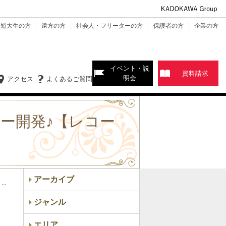
・短大生の方
遠方の方
社会人・フリーターの方
保護者の方
企業の方
イベント・説
資料請求
明会
アクセス
よくあるご質問
ュー開発♪【レコー
アーカイブ
..
ジャンル
エリア