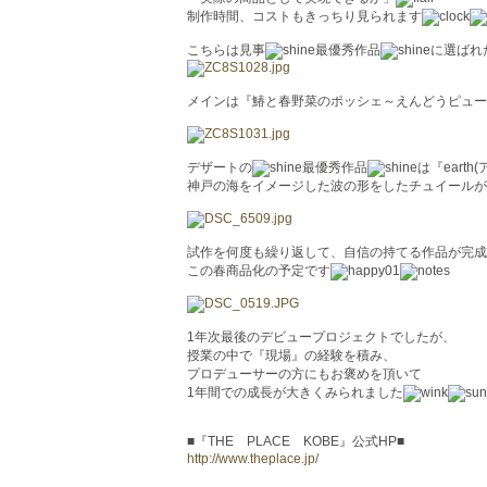
制作時間、コストもきっちり見られます
こちらは見事
最優秀作品
に選ばれ
メインは『鰆と春野菜のポッシェ～えんどうピュー
デザートの
最優秀作品
は『earth
神戸の海をイメージした波の形をしたチュイールが
試作を何度も繰り返して、自信の持てる作品が完成
この春商品化の予定です
1年次最後のデビュープロジェクトでしたが、
授業の中で『現場』の経験を積み、
プロデューサーの方にもお褒めを頂いて
1年間での成長が大きくみられました
■『THE PLACE KOBE』公式HP■
http://www.theplace.jp/