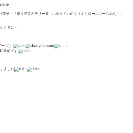
た前菜、『彩り野菜のテリーヌ～ホタルイカのマリネとロールソース添え～』
レと共に～』
(アース)』
印象的です
しました