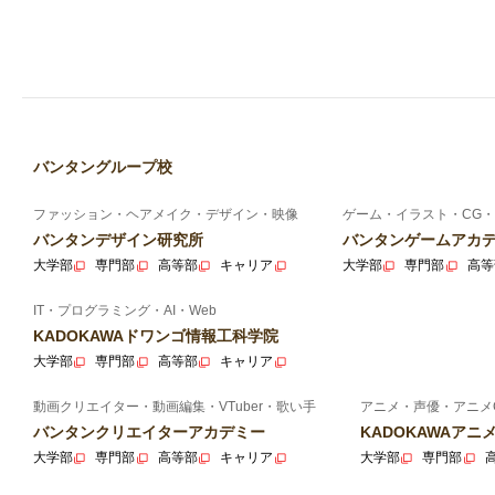
バンタングループ校
ファッション・ヘアメイク・デザイン・映像
ゲーム・イラスト・CG・
バンタンデザイン研究所
バンタンゲームアカ
大学部
専門部
高等部
キャリア
大学部
専門部
高等
IT・プログラミング・AI・Web
KADOKAWAドワンゴ情報工科学院
大学部
専門部
高等部
キャリア
動画クリエイター・動画編集・VTuber・歌い手
アニメ・声優・アニメ
バンタンクリエイターアカデミー
KADOKAWAア
大学部
専門部
高等部
キャリア
大学部
専門部