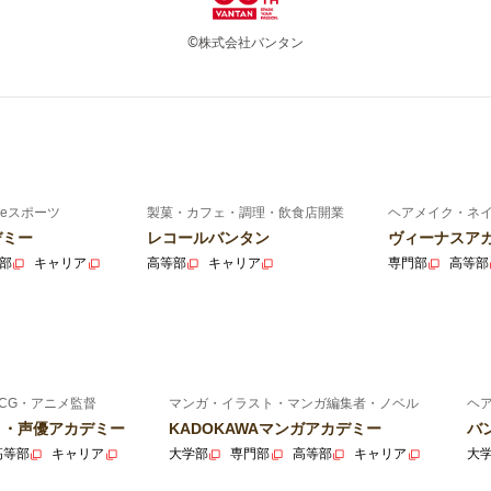
©株式会社バンタン
eスポーツ
製菓・カフェ・調理・飲食店開業
ヘアメイク・ネ
デミー
レコールバンタン
ヴィーナスア
部
キャリア
高等部
キャリア
専門部
高等部
CG・アニメ監督
マンガ・イラスト・マンガ編集者・ノベル
ヘ
ニメ・声優アカデミー
KADOKAWAマンガアカデミー
バ
高等部
キャリア
大学部
専門部
高等部
キャリア
大