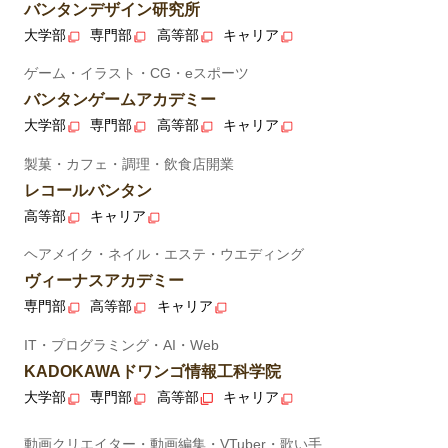
バンタンデザイン研究所
大学部
専門部
高等部
キャリア
ゲーム・イラスト・CG・eスポーツ
バンタンゲームアカデミー
大学部
専門部
高等部
キャリア
製菓・カフェ・調理・飲食店開業
レコールバンタン
高等部
キャリア
ヘアメイク・ネイル・エステ・ウエディング
ヴィーナスアカデミー
専門部
高等部
キャリア
IT・プログラミング・AI・Web
KADOKAWAドワンゴ情報工科学院
大学部
専門部
高等部
キャリア
動画クリエイター・動画編集・VTuber・歌い手