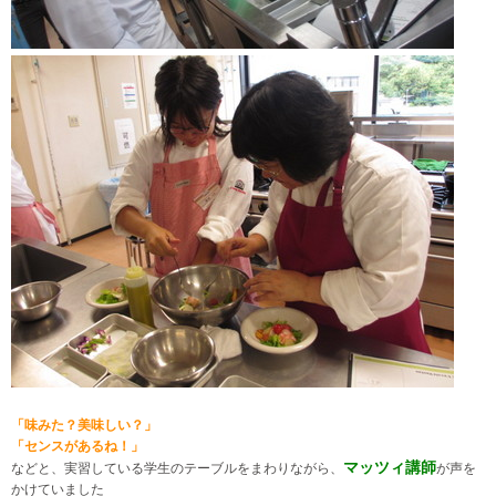
「味みた？美味しい？」
「センスがあるね！」
マッツィ講師
などと、実習している学生のテーブルをまわりながら、
が声を
かけていました