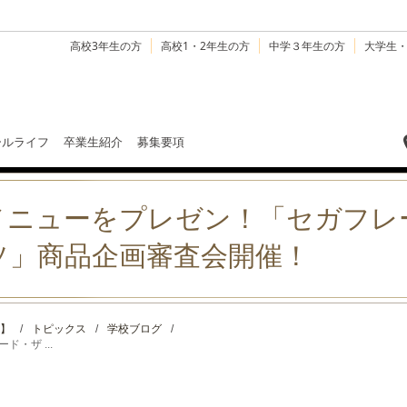
高校3年生の方
高校1・2年生の方
中学３年生の方
大学生
ールライフ
卒業生紹介
募集要項
メニューをプレゼン！「セガフレ
ソ」商品企画審査会開催！
】
/
トピックス
/
学校ブログ
/
・ザ ...