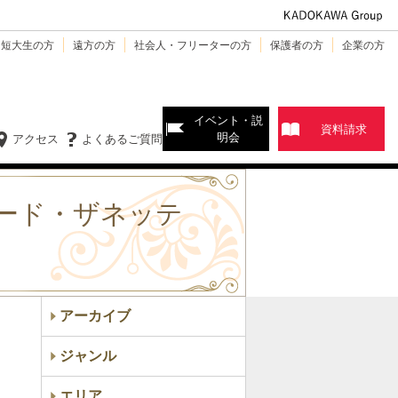
・短大生の方
遠方の方
社会人・フリーターの方
保護者の方
企業の方
イベント・説
資料請求
明会
アクセス
よくあるご質問
ード・ザネッテ
アーカイブ
ジャンル
エリア