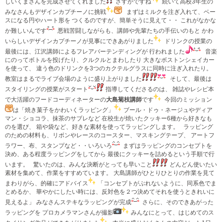
しいくまさんを完成させてくれました
さすがですね
続いて高校3年生の
みなさんもデザインカプチーノに挑戦
まずはミルクを注ぎ入れて、ベー
スになる円やハート形を つくるのですが、簡単そうに見えて・・ これがなかな
か難しいんです
悪戦苦闘しながらも、講師や先輩たちの手伝いのもと かわ
いらしいデザインカプチーノが見事にできあがりました
ドリンクの授業の
最後には、江沢講師によるフレアバーテンディングが 行われました
音楽
にのってボトルを投げたり、クルクルとまわしたり 大きなボストンシェイカー
を使って、 違う色のドリンクを3つのカクテルグラスに同時に注ぎ入れたり。
教室はまるでライブ会場のように盛り上がりました
そして、最後は
スタイリングの授業がスタート
指導してくださるのは、 雑誌やレシピ本
で大活躍のフードコーディネーターの
大島菊枝講師
です
今回のミッション
は「焼き菓子をかわいくラッピング」
ブール・ドゥ・ネージュやディア
マン・ショコラ、抹茶のサブレなど 在校生が焼いたクッキー6種から好きなも
のを選び、 箱や袋など、好きな素材を使ってラッピングします。
ラッピング
のための材料も、リボンやレースのコースター、マスキングテープ、 アートフ
ラワー、布、スタンプなど・・いろいろ
まずはラッピングのコンセプトを
決め、ある程度ラッピングをしてから 最後にクッキーを詰めるという手順で行
います。 驚いたのは、みんな決断がとっても早いこと
どんどん使いたい
素材を集めて、作業をすすめています。 大島講師がひとりひとりの作業を見て
まわりがら、的確にアドバイス
「コンセプトがぶれないように、同系色でま
とめるか、 華やかにしたい時には、反対色を２つ決めてそれを使うときれいに
見えるよ」 みなさんステキなラッピングが完成
さらに、そのできあがった
ラッピングを プロカメラマンさんが撮影
みんなにとって、はじめてのス