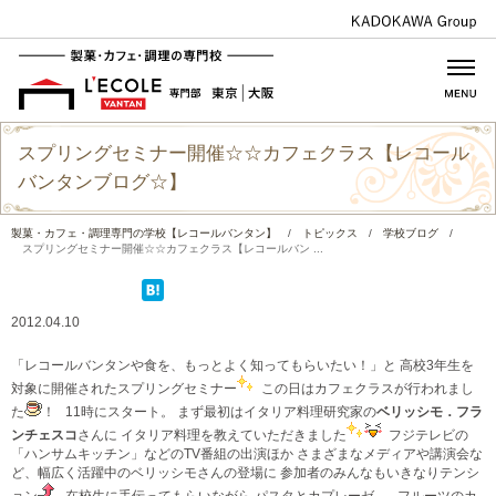
スプリングセミナー開催☆☆カフェクラス【レコール
バンタンブログ☆】
製菓・カフェ・調理専門の学校【レコールバンタン】
/
トピックス
/
学校ブログ
/
スプリングセミナー開催☆☆カフェクラス【レコールバン ...
2012.04.10
「レコールバンタンや食を、もっとよく知ってもらいたい！」と 高校3年生を
対象に開催されたスプリングセミナー
この日はカフェクラスが行われまし
た
！ 11時にスタート。 まず最初はイタリア料理研究家の
ベリッシモ．フラ
ンチェスコ
さんに イタリア料理を教えていただきました
フジテレビの
「ハンサムキッチン」などのTV番組の出演ほか さまざまなメディアや講演会な
ど、幅広く活躍中のベリッシモさんの登場に 参加者のみんなもいきなりテンシ
ョン
在校生に手伝ってもらいながら パスタとカプレーゼ、
フルーツのカ