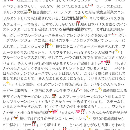
ルパッチョをつくり、
みんなで一緒にいただきました
ランチのあとは、
ドリンクの授業
担当講師は、バーテンダーでありながら 飲食店開業のコン
サルタントとしても活躍されている、
江沢貴弘講師
そして現役バリスタ兼
カフェオーナーであり、 日本で6人しかいない
JBA(日本バリスタ協会)のイン
ストラクターとしても活躍されている
篠崎好治講師
です。
まずは江沢講師か
ら、グレープフルーツジュースを使った アレンジドリンクを習います
グレ
ープフルーツジュースに色とりどりのフルーツシロップを加えて シェーカーに
入れて、元気よくシェイク
最後にトニックウォーターを注ぎ入れて、フ
ルーツをグラスに飾ったら、 カラフルでおしゃれなドリンクの完成です
！
フルーツシロップの選び方、そしてフルーツの飾り方でも 雰囲気が大きく変わ
ります。 みんなそれぞれの個性があるドリンクが完成しました
「お父さ
んやお母さんがカクテルやおしゃれなドリンクを飲んでいるときに、 『子ども
はただのオレンジジュースでいい』とは思わない。 こういう風に違う形にして
出してあげることで、 みんな楽しめるようになるし、より喜んでいただけるよ
ね
」 と江沢講師。 少しのアレンジと技術があれば、より多くの人たちをハ
ッピーに出来る・・ 本当にステキな仕事ですね
続いては
篠崎講師による
デザインカプチーノのレッスン
エスプレッソマシーンにひいた豆をエスプ
レッソマシーンにセットするところから 一から教えてくれます。
スチームし
たミルクをそそぎいれて、ピックで ほんの少し手を加えると。。。。ワンちゃ
んや羊・・様々な動物が完成
「かわいい
」とみんなから歓声があが
ります
続いては在校生のデモンストレーションへ
突然の篠崎講師から
のご指名に 「わー
すごく緊張する......」とつぶやきながらも 見事にかわいら