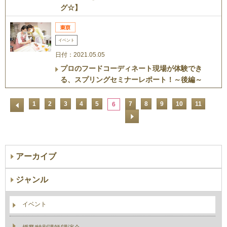
グ☆】
イベント
日付：2021.05.05
プロのフードコーディネート現場が体験でき
る、スプリングセミナーレポート！～後編～
1
2
3
4
5
7
8
9
10
11
6
アーカイブ
ジャンル
イベント