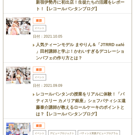
新宿伊勢丹に初出店！生徒たちの活躍をレポー
ト！【レコールバンタンブログ】
イベント
日付：2021.10.05
人気ティーンモデル まやりん＆「JTRRD café
」田村講師と学ぶ！かわいすぎるデコレーショ
ンパフェの作り方とは？
イベント
日付：2021.09.09
レコールバンタンの授業をリアルに体験！「パ
ティスリー カメリア銀座」シェフパティシエ遠
藤泰介講師が教えるロールケーキのポイントと
は？【レコールバンタンブログ】
イベント
デビュープロジェクト
パティシエ実践デビュープログラム