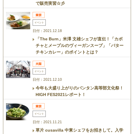
で販売実習☆彡
イベント
日付：2021.12.18
「The Burn」米澤 文雄シェフが直伝！「カボ
チャとメープルのヴィーガンスープ」「バター
チキンカレー」のポイントとは？
イベント
日付：2021.12.10
今年も大盛り上がりのバンタン高等部文化祭！
HIGH FES2021レポート！
イベント
日付：2021.11.21
草片 cusavilla 中東シェフをお招きして。入学