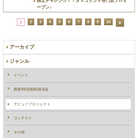
独立チャレンジ！！タマゴサンド専門店プレオ
ープン♪
2
3
4
5
6
7
8
9
10
1
アーカイブ
ジャンル
イベント
授業/特別講師/講演会
デビュープロジェクト
コンテスト
その他