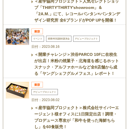
＜産学協同プロジェクト＞人気セレクトショッ
プ「THIRTY'THIRTY'showroom」＆
「2A.M.」にて、レコールバンタン×バンタンデ
ザイン研究所 全6ブランドがPOP UPを開催！
イベント
授業/特別講師/講演会
デビュープロジェクト
日付：2023.08.16
＜開業チャレンジ＞渋谷PARCO 10Fに在校生
が出店！米粉の焼菓子・北海道を感じるホット
スナック・アルファホールなど全8店舗から成
る「ヤングシェフグルメフェス」レポート！
デビュープロジェクト
日付：2023.08.02
＜産学協同プロジェクト＞株式会社サイバーエ
ージェント様オフィスに1日限定出店！調理・
プロデュース専攻が「和牛を使った海鮮ちら
し」を60食販売！