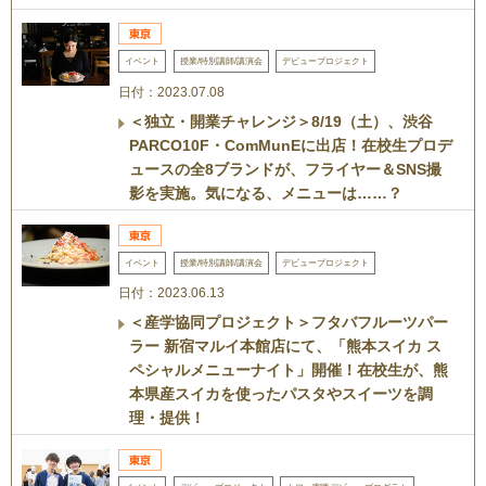
イベント
授業/特別講師/講演会
デビュープロジェクト
日付：2023.07.08
＜独立・開業チャレンジ＞8/19（土）、渋谷
PARCO10F・ComMunEに出店！在校生プロデ
ュースの全8ブランドが、フライヤー＆SNS撮
影を実施。気になる、メニューは……？
イベント
授業/特別講師/講演会
デビュープロジェクト
日付：2023.06.13
＜産学協同プロジェクト＞フタバフルーツパー
ラー 新宿マルイ本館店にて、「熊本スイカ ス
ペシャルメニューナイト」開催！在校生が、熊
本県産スイカを使ったパスタやスイーツを調
理・提供！