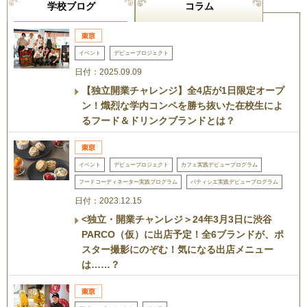
学校ブログ
コラム
イベント
デビュープロジェクト
日付：2025.09.09
【独立開業チャレンジ】全4店が1日限定オープ
ン！熾烈な学内コンペを勝ち抜いた在校生によ
るフード＆ドリンクブランドとは？
イベント
デビュープロジェクト
カフェ実践デビュープログラム
フードコーディネーター実践プログラム
パティシエ実践デビュープログラム
日付：2023.12.15
<独立・開業チャンレジ＞24年3月3日に渋谷
PARCO（仮）に出店予定！全6ブランドが、ポ
スター撮影にのぞむ！気になる出店メニュー
は……？