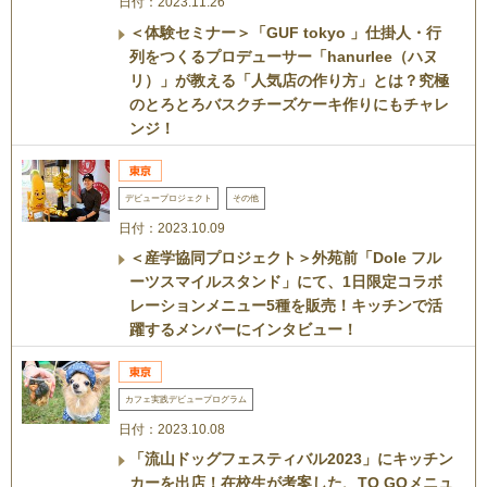
日付：2023.11.26
＜体験セミナー＞「GUF tokyo 」仕掛人・行
列をつくるプロデューサー「hanurlee（ハヌ
リ）」が教える「人気店の作り方」とは？究極
のとろとろバスクチーズケーキ作りにもチャレ
ンジ！
デビュープロジェクト
その他
日付：2023.10.09
＜産学協同プロジェクト＞外苑前「Dole フル
ーツスマイルスタンド」にて、1日限定コラボ
レーションメニュー5種を販売！キッチンで活
躍するメンバーにインタビュー！
カフェ実践デビュープログラム
日付：2023.10.08
「流山ドッグフェスティバル2023」にキッチン
カーを出店！在校生が考案した、TO GOメニュ