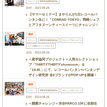
イベント
授業/特別講師/講演会
日付：2023.08.26
【サマーセミナー】まやりんが1日レコールバ
ンタン生に！「CONRAD TOKYO」岡崎シェフ
とアフタヌーンティースイーツにチャレンジ！
イベント
授業/特別講師/講演会
デビュープロジェクト
カフェ実践デビュープログラム
日付：2023.08.26
＜産学協同プロジェクト＞人気セレクトショッ
プ「THIRTY'THIRTY'showroom」＆
「2A.M.」にて、レコールバンタン×バンタンデ
ザイン研究所 全6ブランドがPOP UPを開催！
イベント
授業/特別講師/講演会
デビュープロジェクト
日付：2023.08.16
＜開業チャレンジ＞渋谷PARCO 10Fに在校生