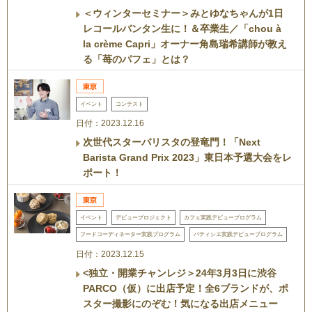
＜ウィンターセミナー＞みとゆなちゃんが1日
レコールバンタン生に！＆卒業生／「chou à
la crème Capri」オーナー角島瑞希講師が教え
る「苺のパフェ」とは？
イベント
コンテスト
日付：2023.12.16
次世代スターバリスタの登竜門！「Next
Barista Grand Prix 2023」東日本予選大会をレ
ポート！
イベント
デビュープロジェクト
カフェ実践デビュープログラム
フードコーディネーター実践プログラム
パティシエ実践デビュープログラム
日付：2023.12.15
<独立・開業チャンレジ＞24年3月3日に渋谷
PARCO（仮）に出店予定！全6ブランドが、ポ
スター撮影にのぞむ！気になる出店メニュー