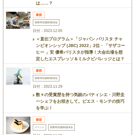
は……？
授業/特別講師/講演会
日付：2023.12.05
＜直伝プログラム＞「ジャパン バリスタ チャ
ンピオンシップ (JBC) 2022」2位・「サザコー
ヒー 」安 優希バリスタが指導！大会出場を想
定したエスプレッソ＆ミルクビバレッジとは？
授業/特別講師/講演会
日付：2023.11.29
数々の受賞歴を持つ気鋭のパティシエ・川野圭
一シェフをお招きして。ピエス・モンテの技巧
を学ぶ！
イベント
授業/特別講師/講演会