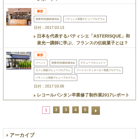
授業/特別講師/講演会
パティシエ実践デビュープログラム
日付：2017.03.13
日本を代表するパティシエ「ASTERISQUE」和
泉光一講師に学ぶ、フランスの伝統菓子とは？
イベント
授業/特別講師/講演会
デビュープロジェクト
カフェ実践デビュープログラム
フードコーディネーター実践プログラム
パティシエ実践デビュープログラム
日付：2017.03.06
レコールバンタン卒業修了制作展2017レポート
2
3
4
5
1
アーカイブ