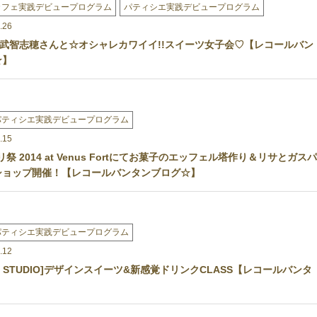
カフェ実践デビュープログラム
パティシエ実践デビュープログラム
.26
武智志穂さんと☆オシャレカワイイ!!スイーツ女子会♡【レコールバン
☆】
パティシエ実践デビュープログラム
.15
リ祭 2014 at Venus Fortにてお菓子のエッフェル塔作り＆リサとガスパ
ショップ開催！【レコールバンタンブログ☆】
パティシエ実践デビュープログラム
.12
NG STUDIO]デザインスイーツ&新感覚ドリンクCLASS【レコールバンタ
】