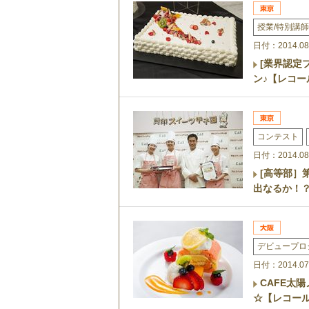
授業/特別講師
日付：2014.08
[業界認定
ン♪【レコ
コンテスト
日付：2014.08
[高等部］
出なるか！
デビュープロ
日付：2014.07
CAFE太
☆【レコー