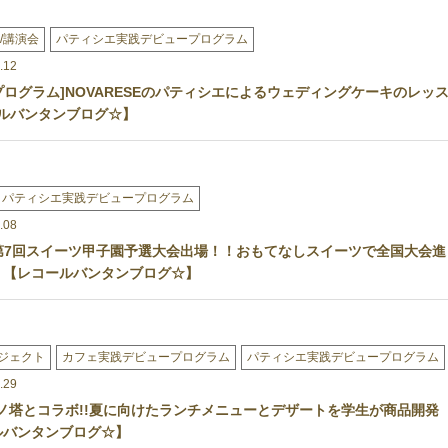
/講演会
パティシエ実践デビュープログラム
.12
プログラム]NOVARESEのパティシエによるウェディングケーキのレッ
ールバンタンブログ☆】
パティシエ実践デビュープログラム
.08
第7回スイーツ甲子園予選大会出場！！おもてなしスイーツで全国大会進
？【レコールバンタンブログ☆】
ジェクト
カフェ実践デビュープログラム
パティシエ実践デビュープログラム
.29
陽ノ塔とコラボ!!夏に向けたランチメニューとデザートを学生が商品開発
ルバンタンブログ☆】