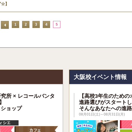
グ☆】
1
2
3
4
5
報
大阪校イベント情報
研究所 × レコールバンタ
【高校3年生のための
】
進路選びがスタートし
クショップ
そんなあなたへの進路
08月01日(土)～08月31日(月)