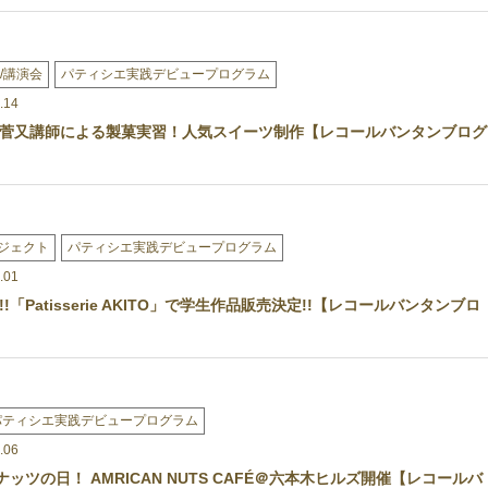
/講演会
パティシエ実践デビュープログラム
.14
菅又講師による製菓実習！人気スイーツ制作【レコールバンタンブログ
ジェクト
パティシエ実践デビュープログラム
.01
!「Patisserie AKITO」で学生作品販売決定!!【レコールバンタンブロ
パティシエ実践デビュープログラム
.06
ナッツの日！ AMRICAN NUTS CAFÉ＠六本木ヒルズ開催【レコールバ