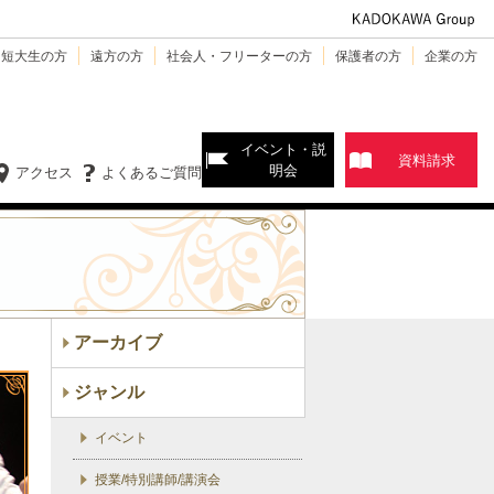
・短大生の方
遠方の方
社会人・フリーターの方
保護者の方
企業の方
イベント・説
資料請求
明会
アクセス
よくあるご質問
アーカイブ
ジャンル
イベント
授業/特別講師/講演会