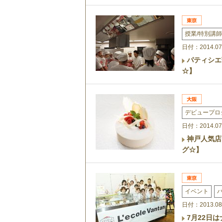
授業/特別講師
日付：2014.07
パティシエ
☆】
デビュープロ
日付：2014.07
神戸人気店!
グ☆】
イベント
日付：2013.08
7月22日は