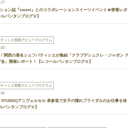
.17
ション誌『sweet』とのコラボレーションスイーツイベント★密着レポ
ールバンタンブログ☆】
パティシエ実践デビュープログラム
.02
！関西の著名シェフパティシエが集結「クラブデシュクレ・ジャポン 
グ会」開催レポート！【レコールバンタンブログ☆】
パティシエ実践デビュープログラム
.02
NG STUDIO]アニヴェルセル 表参道で女子の憧れブライダルのお仕事を体
ールバンタンブログ☆】