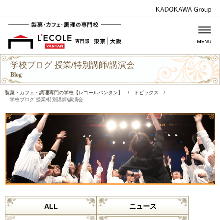
学校ブログ 授業/特別講師/講演会
Blog
製菓・カフェ・調理専門の学校【レコールバンタン】
/
トピックス
/
学校ブログ 授業/特別講師/講演会
ALL
ニュース