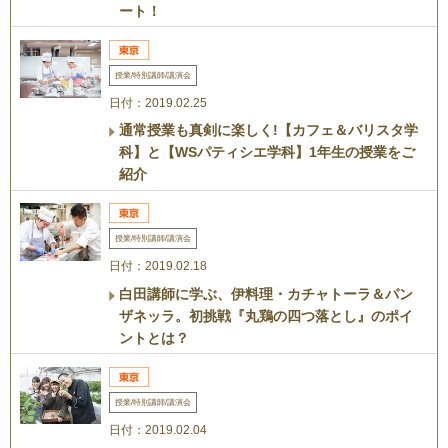
ート！
授業/特別講師/講演会
日付：2019.02.25
通常授業も真剣に楽しく!【カフェ＆バリスタ学
科】と【WSパティシエ学科】1年生の授業をご
紹介
授業/特別講師/講演会
日付：2019.02.18
白田講師に学ぶ、伊料理・カチャトーラ＆パン
ザネッラ。初挑戦『丸鶏の四つ落とし』のポイ
ントとは？
授業/特別講師/講演会
日付：2019.02.04