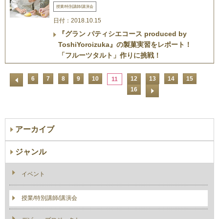
授業/特別講師/講演会
日付：2018.10.15
『グラン パティシエコース produced by
ToshiYoroizuka』の製菓実習をレポート！
「フルーツタルト」作りに挑戦！
6
7
8
9
10
12
13
14
15
11
16
アーカイブ
ジャンル
イベント
授業/特別講師/講演会