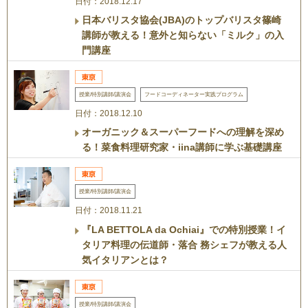
日付：2018.12.17
日本バリスタ協会(JBA)のトップバリスタ篠崎
講師が教える！意外と知らない「ミルク」の入
門講座
授業/特別講師/講演会
フードコーディネーター実践プログラム
日付：2018.12.10
オーガニック＆スーパーフードへの理解を深め
る！菜食料理研究家・iina講師に学ぶ基礎講座
授業/特別講師/講演会
日付：2018.11.21
『LA BETTOLA da Ochiai』での特別授業！イ
タリア料理の伝道師・落合 務シェフが教える人
気イタリアンとは？
授業/特別講師/講演会