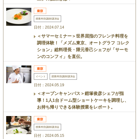
授業/特別講師/講演会
日付：2024.07.14
＜サマーセミナー＞世界屈指のフレンチ料理を
調理体験！「メズム東京、オートグラフ コレク
ション」総料理長・隈元香己シェフが「サーモ
ンのコンフィ」を直伝。
イベント
授業/特別講師/講演会
日付：2024.05.19
＜オープンキャンパス＞鎧塚俊彦シェフが指
導！1人1台ドーム型ショートケーキを調理し、
お持ち帰りできる体験授業をレポート。
授業/特別講師/講演会
日付：2024.05.15