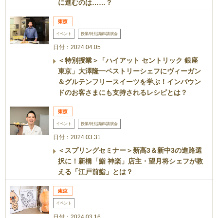
に進むのは……？
イベント
授業/特別講師/講演会
日付：2024.04.05
＜特別授業＞「ハイアット セントリック 銀座
東京」大澤隆一ペストリーシェフにヴィーガン
＆グルテンフリースイーツを学ぶ！インバウン
ドのお客さまにも支持されるレシピとは？
イベント
授業/特別講師/講演会
日付：2024.03.31
＜スプリングセミナー＞新高3＆新中3の進路選
択に！新橋「鮨 神楽」店主・望月将シェフが教
える「江戸前鮨」とは？
イベント
日付：2024.03.16