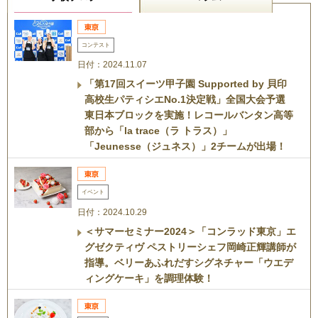
コンテスト
日付：2024.11.07
「第17回スイーツ甲子園 Supported by 貝印
高校生パティシエNo.1決定戦」全国大会予選
東日本ブロックを実施！レコールバンタン高等
部から「la trace（ラ トラス）」
「Jeunesse（ジュネス）」2チームが出場！
イベント
日付：2024.10.29
＜サマーセミナー2024＞「コンラッド東京」エ
グゼクティヴ ペストリーシェフ岡崎正輝講師が
指導。ベリーあふれだすシグネチャー「ウエデ
ィングケーキ」を調理体験！