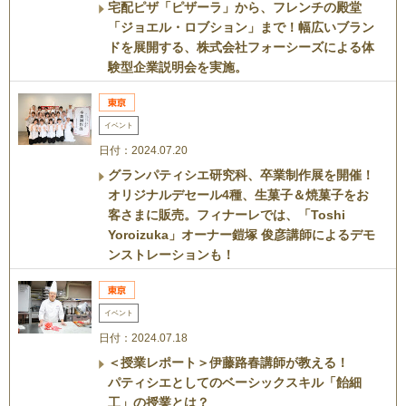
宅配ピザ「ピザーラ」から、フレンチの殿堂
「ジョエル・ロブション」まで！幅広いブラン
ドを展開する、株式会社フォーシーズによる体
験型企業説明会を実施。
イベント
日付：2024.07.20
グランパティシエ研究科、卒業制作展を開催！
オリジナルデセール4種、生菓子＆焼菓子をお
客さまに販売。フィナーレでは、「Toshi
Yoroizuka」オーナー鎧塚 俊彦講師によるデモ
ンストレーションも！
イベント
日付：2024.07.18
＜授業レポート＞伊藤路春講師が教える！
パティシエとしてのベーシックスキル「飴細
工」の授業とは？