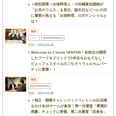
＜特別授業＞出張料理人・小田嶋貴也講師が
「お豆のフムス」を直伝。誕生日などハレの日
に需要が高まる「出張料理」のポテンシャルと
は？
イベント
授業/特別講師/講演会
日付：2024.04.08
Welcome to L’ecole VANTAN！在校生が調理
したフード＆ドリンクで1年生をおもてなし！
ビュッフェスタイルのごちそうウェルカムパー
ティに密着！！
授業/特別講師/講演会
日付：2024.04.06
＜独立・開業チャレンジ＞イベントへの出店権
をかけ全28チームが参加！第一次審査「事業計
画書」チェックに密着。第二次審査「試食会」