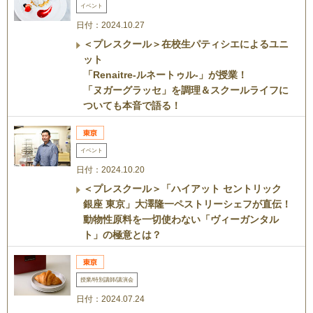
イベント
日付：2024.10.27
＜プレスクール＞在校生パティシエによるユニ
ット
「Renaitre-ルネートゥル-」が授業！
「ヌガーグラッセ」を調理＆スクールライフに
ついても本音で語る！
イベント
日付：2024.10.20
＜プレスクール＞「ハイアット セントリック
銀座 東京」大澤隆一ペストリーシェフが直伝！
動物性原料を一切使わない「ヴィーガンタル
ト」の極意とは？
授業/特別講師/講演会
日付：2024.07.24