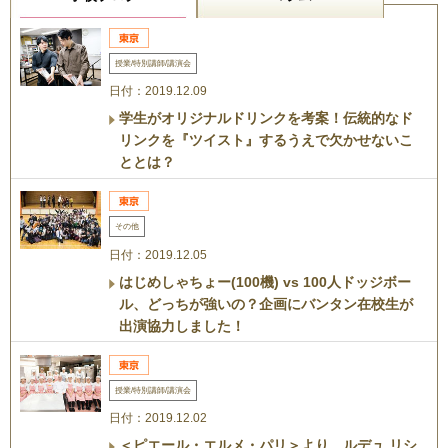
授業/特別講師/講演会
日付：2019.12.09
学生がオリジナルドリンクを考案！伝統的なド
リンクを『ツイスト』するうえで欠かせないこ
ととは？
その他
日付：2019.12.05
はじめしゃちょー(100機) vs 100人ドッジボー
ル、どっちが強いの？企画にバンタン在校生が
出演協力しました！
授業/特別講師/講演会
日付：2019.12.02
＜ピエール・エルメ・パリ＞より、ルデュ リシ