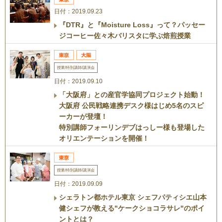
日付：2019.09.23
『DTR』と『Moisture Loss』って？パッセー
ジコーヒー佐々木バリスタに学ぶ焙煎授業
授業/特別講師/講演会
日付：2019.09.10
「大阪府」との産官学協同プロジェクト始動！
大阪府 公民戦略連携デスク様はじめ5名のスピ
ーカーが登壇！
特別講師フォーリンデブはっしー様も登場した
オリエンテーションを開催！
授業/特別講師/講演会
日付：2019.09.09
シェラトン都ホテル東京 シェフパティシエ山本
健シェフが教える"ケークショコラサレ"のポイ
ントとは？