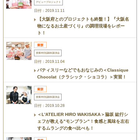
デビュープロジェクト
日付：2019.11.11
【大阪府とのプロジェクトも終盤！】『大阪名
物になるお土産づくり』の調理現場をレポー
ト！
授業/特別講師/講演会
日付：2019.11.04
パティスリーなどでもおなじみの＜Classique
Chocolat（クラシック・ショコラ）＞実習！
授業/特別講師/講演会
日付：2019.10.28
＜L'ATELIER HIRO WAKISAKA＞脇坂 紘行シ
ェフが教える"モンブラン"！食感と風味を左右
するムラングの食べ比べも！