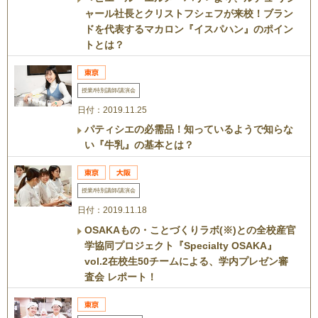
ャール社長とクリストフシェフが来校！ブラン
ドを代表するマカロン『イスパハン』のポイン
トとは？
授業/特別講師/講演会
日付：2019.11.25
パティシエの必需品！知っているようで知らな
い『牛乳』の基本とは？
授業/特別講師/講演会
日付：2019.11.18
OSAKAもの・ことづくりラボ(※)との全校産官
学協同プロジェクト『Specialty OSAKA』
vol.2在校生50チームによる、学内プレゼン審
査会 レポート！