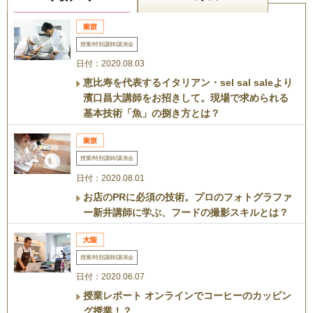
授業/特別講師/講演会
日付：2020.08.03
恵比寿を代表するイタリアン・sel sal saleより
濱口昌大講師をお招きして。現場で求められる
基本技術「魚」の捌き方とは？
授業/特別講師/講演会
日付：2020.08.01
お店のPRに必須の技術。プロのフォトグラファ
ー新井講師に学ぶ、フードの撮影スキルとは？
授業/特別講師/講演会
日付：2020.06.07
授業レポート オンラインでコーヒーのカッピン
グ授業！？