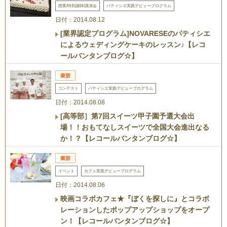
授業/特別講師/講演会
パティシエ実践デビュープログラム
日付：2014.08.12
[業界認定プログラム]NOVARESEのパティシエ
によるウェディングケーキのレッスン♪【レコ
ールバンタンブログ☆】
コンテスト
パティシエ実践デビュープログラム
日付：2014.08.08
[高等部］第7回スイーツ甲子園予選大会出
場！！おもてなしスイーツで全国大会進出なる
か！？【レコールバンタンブログ☆】
イベント
カフェ実践デビュープログラム
日付：2014.08.06
映画コラボカフェ★『ぼくを探しに』とコラボ
レーションしたポップアップショップをオープ
ン！【レコールバンタンブログ☆】