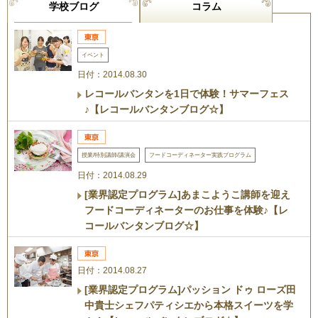
学校ブログ
コラム
イベント
日付：2014.08.30
レコールバンタンを1日で体験！サマーフェス
♪【レコールバンタンブログ☆】
授業/特別講師/講演会
フードコーディネーター実践プログラム
日付：2014.08.29
[業界認定プログラム]あまこようこ講師を迎え
フードコーディネーターのお仕事を体験♪【レ
コールバンタンブログ☆】
日付：2014.08.27
[業界認定プログラム]パッション ドゥ ローズ田
中貴士シェフパティシエから本格スイーツを学