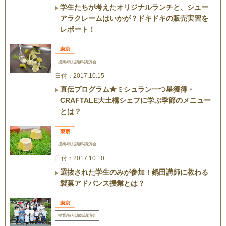
学生たちが考えたオリジナルランチと、シュー
アラクレームはいかが？ドキドキの販売実習を
レポート！
授業/特別講師/講演会
日付：2017.10.15
直伝プログラム★ミシュラン一つ星獲得・
CRAFTALE大土橋シェフに学ぶ季節のメニュー
とは？
授業/特別講師/講演会
日付：2017.10.10
選抜された学生のみが参加！鍋田講師に教わる
製菓アドバンス授業とは？
授業/特別講師/講演会