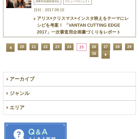
授業/特別講師/講演会
デビュープロジェクト
日付：2017.09.10
アリス×クリスマス×インスタ映えをテーマにレ
シピを考案！ 「VANTAN CUTTING EDGE
2017」一次審査用企画書づくりをレポート
20
21
22
23
24
26
27
28
29
25
30
アーカイブ
ジャンル
エリア