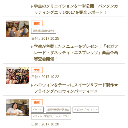
学生のクリエイションを一挙公開！バンタンカ
ッティングエッジ2017を完全レポート！
授業/特別講師/講演会
日付：2017.10.25
学生が考案したメニューをプレゼン！「セガフ
レード・ザネッティ・エスプレッソ」商品企画
審査会開催！
日付：2017.10.22
ハロウィンをテーマにスイーツ＆フード製作★
フライングハロウィンパーティー♬
イベント
授業/特別講師/講演会
デビュープロジェクト
パティシエ実践デビュープログラム
日付：2017.10.20