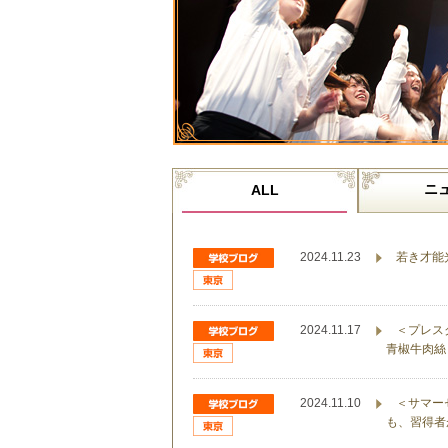
ニ
ALL
2024.11.23
若き才能
2024.11.17
＜プレス
青椒牛肉絲
2024.11.10
＜サマー
も、習得者