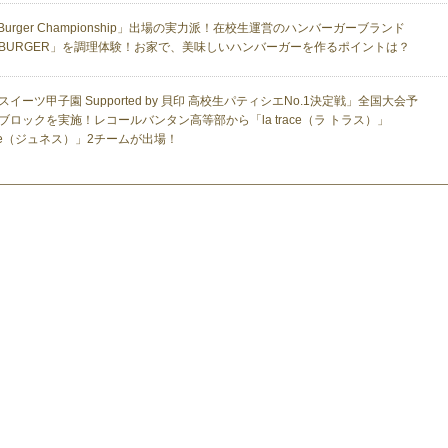
n Burger Championship」出場の実力派！在校生運営のハンバーガーブランド
AI BURGER」を調理体験！お家で、美味しいハンバーガーを作るポイントは？
スイーツ甲子園 Supported by 貝印 高校生パティシエNo.1決定戦」全国大会予
ブロックを実施！レコールバンタン高等部から「la trace（ラ トラス）」
sse（ジュネス）」2チームが出場！