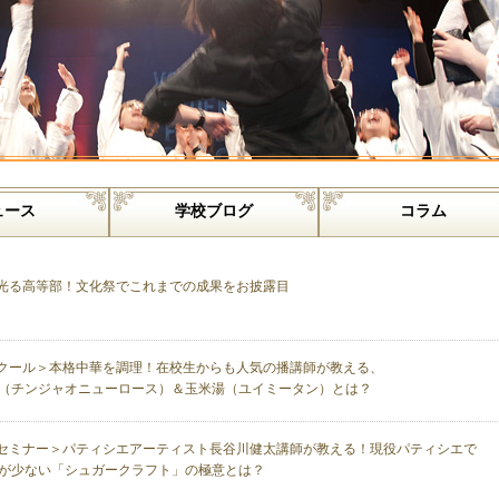
ュース
学校ブログ
コラム
光る高等部！文化祭でこれまでの成果をお披露目
クール＞本格中華を調理！在校生からも人気の播講師が教える、
（チンジャオニューロース）＆玉米湯（ユイミータン）とは？
セミナー＞パティシエアーティスト長谷川健太講師が教える！現役パティシエで
が少ない「シュガークラフト」の極意とは？