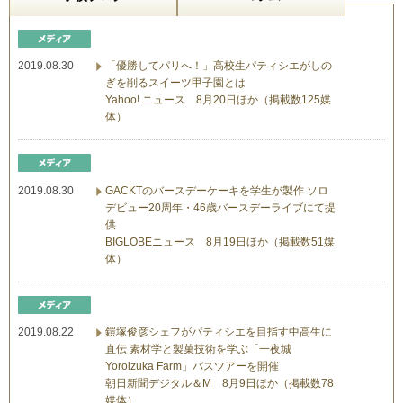
2019.08.30
「優勝してパリへ！」高校生パティシエがしの
ぎを削るスイーツ甲子園とは
Yahoo! ニュース 8月20日ほか（掲載数125媒
体）
2019.08.30
GACKTのバースデーケーキを学生が製作 ソロ
デビュー20周年・46歳バースデーライブにて提
供
BIGLOBEニュース 8月19日ほか（掲載数51媒
体）
2019.08.22
鎧塚俊彦シェフがパティシエを目指す中高生に
直伝 素材学と製菓技術を学ぶ「一夜城
Yoroizuka Farm」バスツアーを開催
朝日新聞デジタル＆M 8月9日ほか（掲載数78
媒体）