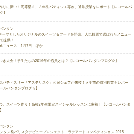
作りに夢中！高等部２、３年生パティシエ専攻、通常授業をレポート【レコールバ
グ】
バンタン
をテーマとしたオリジナルのスイーツ＆フードを開発、人気投票で選ばれたメニュー
で提供！
seekニュース 1月7日 ほか
つき大会！学生たちの2016年の抱負とは？【レコールバンタンブログ☆】
気パティスリー「アステリスク」和泉シェフが来校！入学前の特別授業をレポー
ールバンタンブログ☆】
つ、スイーツ作り！高校2年生限定スペシャルレッスンに密着！【レコールバンタ
】
バンタン
ンタン発バリスタデビュープロジェクト ラテアートコンペティション 2015