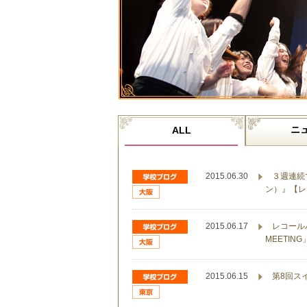
ニ
ALL
2015.06.30
３週連続
ン）』【レ
2015.06.17
レコールバ
MEETI
2015.06.15
第8回ス