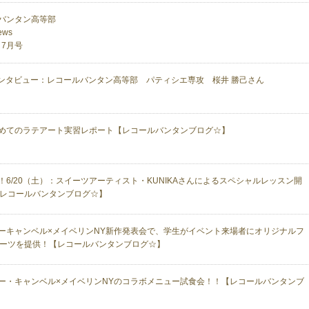
バンタン高等部
ws
 7月号
ンタビュー：レコールバンタン高等部 パティシエ専攻 桜井 勝己さん
めてのラテアート実習レポート【レコールバンタンブログ☆】
！6/20（土）：スイーツアーティスト・KUNIKAさんによるスペシャルレッスン開
レコールバンタンブログ☆】
ーキャンベル×メイベリンNY新作発表会で、学生がイベント来場者にオリジナルフ
ーツを提供！【レコールバンタンブログ☆】
ー・キャンベル×メイベリンNYのコラボメニュー試食会！！【レコールバンタンブ