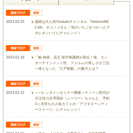
2023.02.25
講師は大人気Youtubeチャンネル「NekonoME
Cafe」ネコノメさん！旬のいちごをつかったナ
ポレオンパイにチャレンジ！
2023.02.19
「鮨 神楽」店主 望月将講師が直伝！味、エン
ターテインメント性、フォルムの美しさが三位
一体となった「江戸前鮨」の魅力とは？
2023.02.12
＜バレンタインセミナー開催＞ティーン世代が
大注目の古澤里紗（ふーりー）ちゃんと、予約
3ヶ月待ちの人気カフェの「アフタヌーンティ
ースイーツ」にチャレンジ！