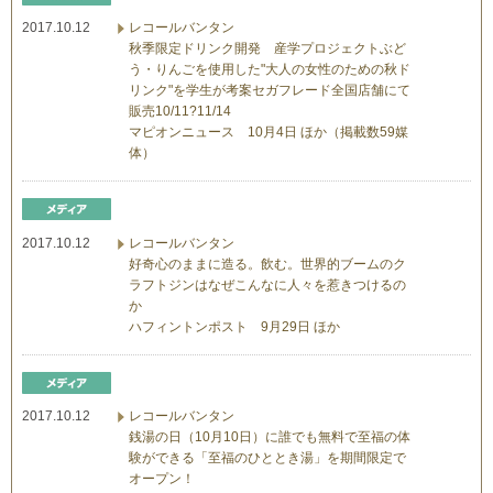
2017.10.12
レコールバンタン
秋季限定ドリンク開発 産学プロジェクトぶど
う・りんごを使用した"大人の女性のための秋ド
リンク"を学生が考案セガフレード全国店舗にて
販売10/11?11/14
マピオンニュース 10月4日 ほか（掲載数59媒
体）
2017.10.12
レコールバンタン
好奇心のままに造る。飲む。世界的ブームのク
ラフトジンはなぜこんなに人々を惹きつけるの
か
ハフィントンポスト 9月29日 ほか
2017.10.12
レコールバンタン
銭湯の日（10月10日）に誰でも無料で至福の体
験ができる「至福のひととき湯」を期間限定で
オープン！