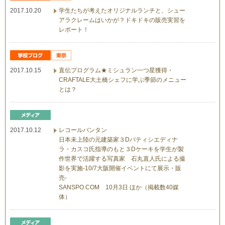
2017.10.20
学生たちが考えたオリジナルランチと、シュー
アラクレームはいかが？ドキドキの販売実習を
レポート！
2017.10.15
直伝プログラム★ミシュラン一つ星獲得・
CRAFTALE大土橋シェフに学ぶ季節のメニュー
とは？
2017.10.12
レコールバンタン
日本未上陸の元建築家３Dパティシエディナ
ラ・カスコ氏指導のもと３Dケーキを学生が製
作世界で活躍する写真家 石丸直人氏による撮
影を実施-10/7大阪開催イベントにて展示・販
売-
SANSPO.COM 10月3日 ほか（掲載数40媒
体）