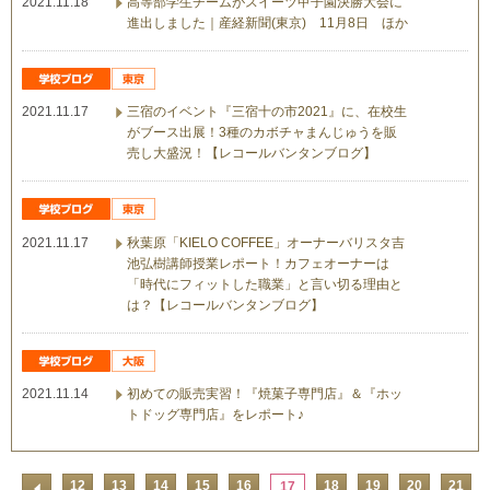
2021.11.18
高等部学生チームがスイーツ甲子園決勝大会に
進出しました｜産経新聞(東京) 11月8日 ほか
2021.11.17
三宿のイベント『三宿十の市2021』に、在校生
がブース出展！3種のカボチャまんじゅうを販
売し大盛況！【レコールバンタンブログ】
2021.11.17
秋葉原「KIELO COFFEE」オーナーバリスタ吉
池弘樹講師授業レポート！カフェオーナーは
「時代にフィットした職業」と言い切る理由と
は？【レコールバンタンブログ】
2021.11.14
初めての販売実習！『焼菓子専門店』＆『ホッ
トドッグ専門店』をレポート♪
12
13
14
15
16
18
19
20
21
17