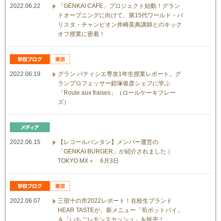
2022.06.22
「GENKAI CAFE」プロジェクト始動！グラン
ドオープニングに向けて、第15代ワールド・バ
リスタ・チャンピオン井崎英典講師とのキック
オフ授業に密着！
2022.06.19
グラン パティシエ専攻1年生授業レポート。グ
ランプロフェッサー鎧塚俊彦シェフに学ぶ
「Roule aux fraises」（ロールケーキフレー
ズ）
2022.06.15
【レコールバンタン】メンバー運営の
「GENKAI BURGER」が紹介されました｜
TOKYO MX＋ 6月3日
2022.06.07
三宿十の市2022レポート！在校生ブランド
HEAR TASTEが、新メニュー「筍ポットパイ」
＆「いちごレモンスカッシュ」を販売！