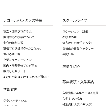
レコールバンタンの特長
スクールライフ
独立・開業プログラム
ロケーション・設備
実習中心の授業について
在校生の声
安心の個別実習
遠方からの進学でも安心
現役プロ講師100%のこだわり
在校生の作品ギャラリー
選べる通い方
年間行事
企業コラボレーション
国内・海外研修プログラム
卒業生紹介
徹底したサポート
あなたの好きを叶える⾊々な通い⽅
募集要項・入学案内
学部案内
入学資格 / 募集コース&定員
入学までの流れ
グラン パティシエ
特別先行入試／AO入試