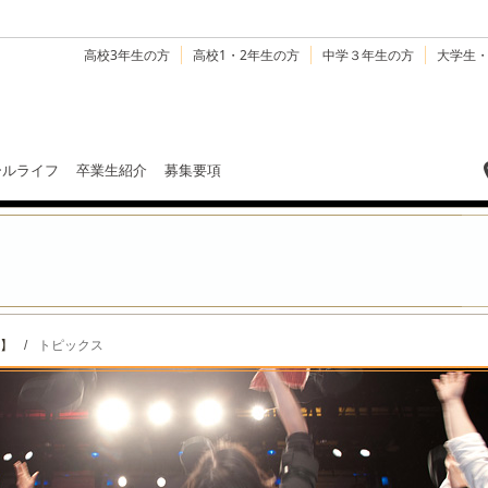
高校3年生の方
高校1・2年生の方
中学３年生の方
大学生
ールライフ
卒業生紹介
募集要項
】
/
トピックス