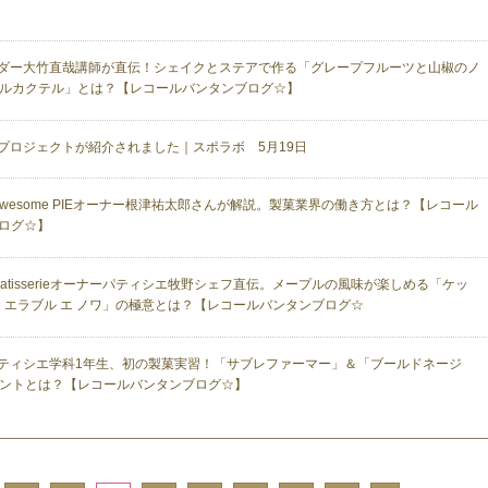
ダー大竹直哉講師が直伝！シェイクとステアで作る「グレープフルーツと山椒のノ
ルカクテル」とは？【レコールバンタンブログ☆】
プロジェクトが紹介されました｜スポラボ 5月19日
s awesome PIEオーナー根津祐太郎さんが解説。製菓業界の働き方とは？【レコール
ログ☆】
 patisserieオーナーパティシエ牧野シェフ直伝。メープルの風味が楽しめる「ケッ
レ エラブル エ ノワ」の極意とは？【レコールバンタンブログ☆
ティシエ学科1年生、初の製菓実習！「サブレファーマー」＆「ブールドネージ
ントとは？【レコールバンタンブログ☆】