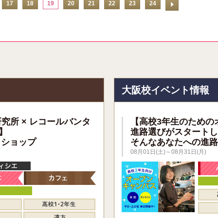
17
18
19
20
21
22
23
24
報
大阪校イベント情報
研究所 × レコールバンタ
【高校3年生のための
】
進路選びがスタートし
クショップ
そんなあなたへの進路
08月01日(土)～08月31日(月)