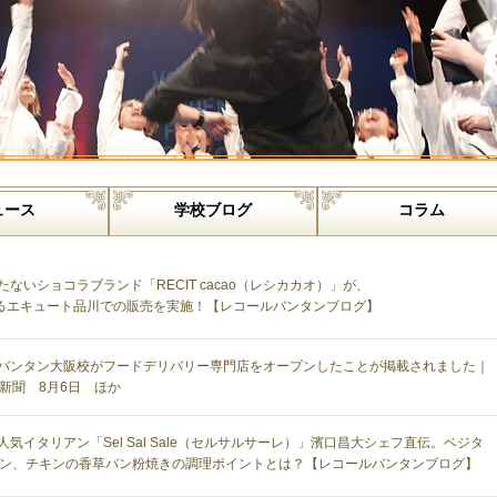
ュース
学校ブログ
コラム
たないショコラブランド「RECIT cacao（レシカカオ）」が、
るエキュート品川での販売を実施！【レコールバンタンブログ】
バンタン大阪校がフードデリバリー専門店をオープンしたことが掲載されました｜
新聞 8月6日 ほか
人気イタリアン「Sel Sal Sale（セルサルサーレ）」濱口昌大シェフ直伝。ベジタ
ン、チキンの香草パン粉焼きの調理ポイントとは？【レコールバンタンブログ】