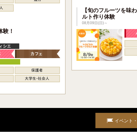
【旬のフルーツを味わ
ルト作り体験
08月09日(日)～
】
体験！
イベント