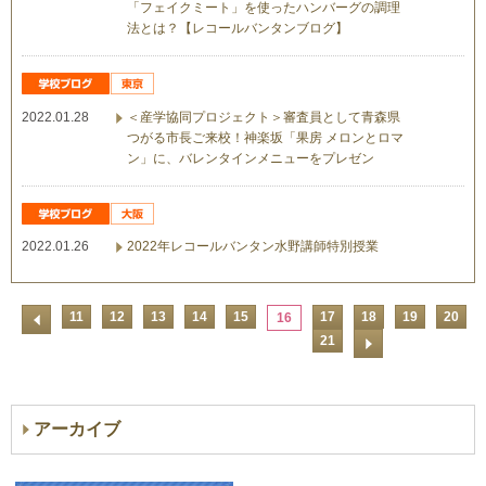
「フェイクミート」を使ったハンバーグの調理
法とは？【レコールバンタンブログ】
2022.01.28
＜産学協同プロジェクト＞審査員として青森県
つがる市長ご来校！神楽坂「果房 メロンとロマ
ン」に、バレンタインメニューをプレゼン
2022.01.26
2022年レコールバンタン水野講師特別授業
11
12
13
14
15
17
18
19
20
16
21
アーカイブ