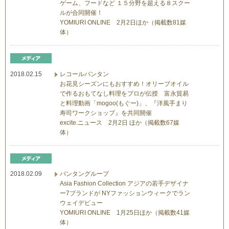
ゲーム、フードなど １５分野を超える８スクー
ルが合同開催！
YOMIURI ONLINE 2月2日ほか（掲載数81媒
体）
2018.02.15
レコールバンタン
お花見シーズンにもおすすめ！オリーブオイル
で作るおもてなし料理をプロが伝授 富永貿易
と料理動画「mogoo(もぐー)」、『洋風手まり
寿司ワークショップ』を共同開催
excite.ニュース 2月2日 ほか（掲載数67媒
体）
2018.02.09
バンタングループ
Asia Fashion Collection アジアの若手デザイナ
ー7ブランドが NYファッションウィークでラン
ウェイデビュー
YOMIURI ONLINE 1月25日ほか（掲載数41媒
体）