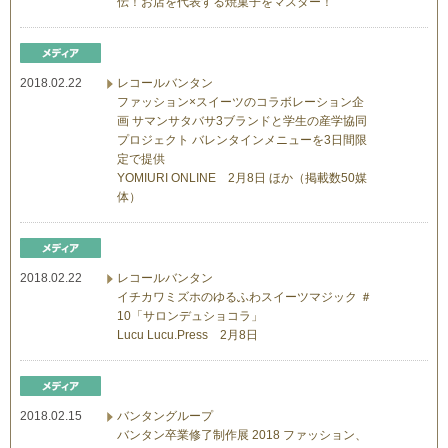
伝！お店を代表する焼菓子をマスター！
2018.02.22
レコールバンタン
ファッション×スイーツのコラボレーション企
画 サマンサタバサ3ブランドと学生の産学協同
プロジェクト バレンタインメニューを3日間限
定で提供
YOMIURI ONLINE 2月8日 ほか（掲載数50媒
体）
2018.02.22
レコールバンタン
イチカワミズホのゆるふわスイーツマジック ＃
10「サロンデュショコラ」
Lucu Lucu.Press 2月8日
2018.02.15
バンタングループ
バンタン卒業修了制作展 2018 ファッション、