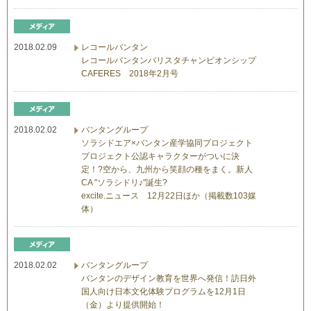
2018.02.09
レコールバンタン
レコールバンタンバリスタチャンピオンシップ
CAFERES 2018年2月号
2018.02.02
バンタングループ
ソラシドエア×バンタン産学協同プロジェクト
プロジェクト公認キャラクターがついに決
定！?空から、九州から笑顔の種をまく。新人
CA "ソラシドリ♪"誕生?
excite.ニュース 12月22日ほか（掲載数103媒
体）
2018.02.02
バンタングループ
バンタンのデザイン教育を世界へ発信！訪日外
国人向け日本文化体験プログラムを12月1日
（金）より提供開始！