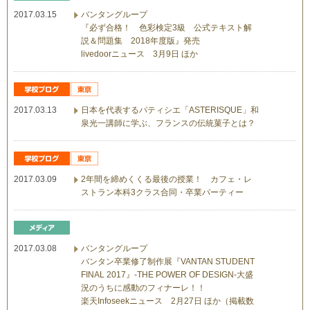
2017.03.15
バンタングループ
『必ず合格！ 色彩検定3級 公式テキスト解
説＆問題集 2018年度版』発売
livedoorニュース 3月9日 ほか
2017.03.13
日本を代表するパティシエ「ASTERISQUE」和
泉光一講師に学ぶ、フランスの伝統菓子とは？
2017.03.09
2年間を締めくくる最後の授業！ カフェ・レ
ストラン本科3クラス合同・卒業パーティー
2017.03.08
バンタングループ
バンタン卒業修了制作展『VANTAN STUDENT
FINAL 2017』-THE POWER OF DESIGN-大盛
況のうちに感動のフィナーレ！！
楽天Infoseekニュース 2月27日 ほか（掲載数