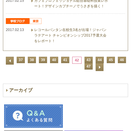
2017.02.15
カフェプロフェッショナル総合基礎科授業レポ
ート！デザインカプチーノでうさぎを描く！
2017.02.13
レコールバンタン在校生3名が出場！ジャパン
ラテアート チャンピオンシップ2017予選大会
をレポート！
37
38
39
40
41
43
44
45
46
42
47
アーカイブ